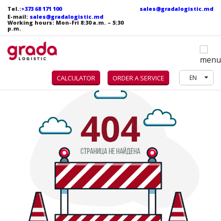
Tel.:
+373 68 171 100
sales@gradalogistic.md
E-mail:
sales@gradalogistic.md
Working hours:
Mon-Fri
8:30 a.m. – 5:30
p.m.
CALCULATOR
ORDER A SERVICE
EN