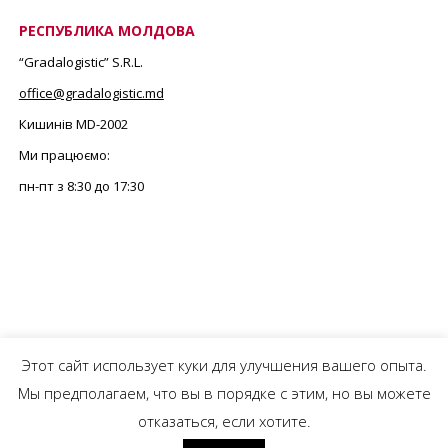
РЕСПУБЛИКА МОЛДОВА
“Gradalogistic” S.R.L.
office@gradalogistic.md
Кишинів MD-2002
Ми працюємо:
пн-пт з 8:30 до 17:30
Этот сайт использует куки для улучшения вашего опыта.
Мы предполагаем, что вы в порядке с этим, но вы можете
© 2019 Gradalogistic IM Gradalogistic Group SRL All Rights Reserved. Terms and
отказаться, если хотите.
Conditions & Privacy Policy.