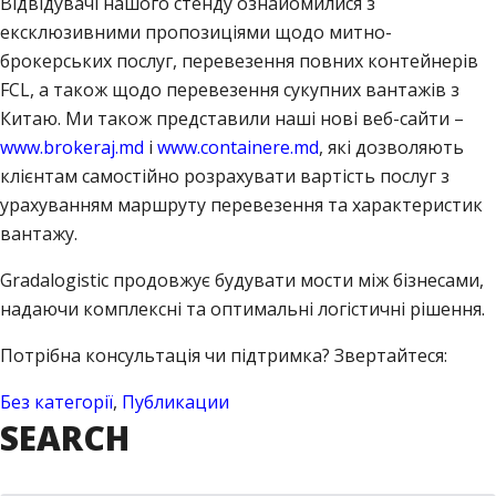
Відвідувачі нашого стенду ознайомилися з
ексклюзивними пропозиціями щодо митно-
брокерських послуг, перевезення повних контейнерів
FCL, а також щодо перевезення сукупних вантажів з
Китаю. Ми також представили наші нові веб-сайти –
www.brokeraj.md
і
www.containere.md
, які дозволяють
клієнтам самостійно розрахувати вартість послуг з
урахуванням маршруту перевезення та характеристик
вантажу.
Gradalogistic продовжує будувати мости між бізнесами,
надаючи комплексні та оптимальні логістичні рішення.
Потрібна консультація чи підтримка? Звертайтеся:
Без категорії
,
Публикации
SEARCH