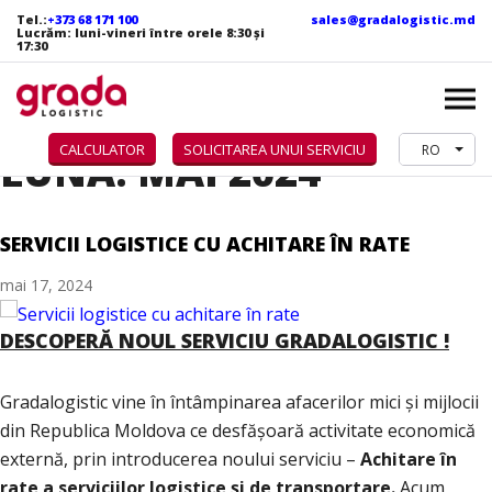
Tel.:
+373 68 171 100
sales@gradalogistic.md
Lucrăm: luni-vineri între orele 8:30 și
17:30
CALCULATOR
SOLICITAREA UNUI SERVICIU
RO
LUNĂ:
MAI 2024
SERVICII LOGISTICE CU ACHITARE ÎN RATE
mai 17, 2024
DESCOPERĂ NOUL SERVICIU GRADALOGISTIC !
Gradalogistic vine în întâmpinarea afacerilor mici și mijlocii
din Republica Moldova ce desfășoară activitate economică
externă, prin introducerea noului serviciu –
Achitare în
rate a serviciilor logistice și de transportare.
Acum,