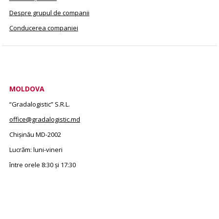
Despre grupul de companii
Conducerea companiei
MOLDOVA
“Gradalogistic” S.R.L.
office@gradalogistic.md
Chișinău MD-2002
Lucrăm: luni-vineri
între orele 8:30 și 17:30