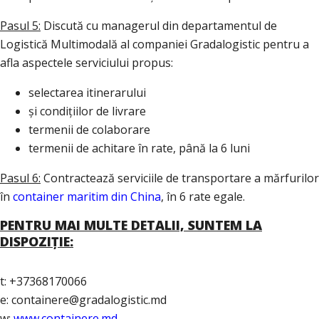
Pasul 5:
Discută cu managerul din departamentul de
Logistică Multimodală al companiei Gradalogistic pentru a
afla aspectele serviciului propus:
selectarea itinerarului
și condițiilor de livrare
termenii de colaborare
termenii de achitare în rate, până la 6 luni
Pasul 6:
Contractează serviciile de transportare a mărfurilor
în
container maritim din China
, în 6 rate egale.
PENTRU MAI MULTE DETALII, SUNTEM LA
DISPOZIȚIE:
t: +37368170066
e: containere@gradalogistic.md
w:
www.containere.md