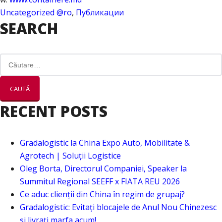
Uncategorized @ro
,
Публикации
SEARCH
Caută
după:
RECENT POSTS
Gradalogistic la China Expo Auto, Mobilitate &
Agrotech | Soluții Logistice
Oleg Borta, Directorul Companiei, Speaker la
Summitul Regional SEEFF x FIATA REU 2026
Ce aduc clienții din China în regim de grupaj?
Gradalogistic: Evitați blocajele de Anul Nou Chinezesc
și livrați marfa acum!