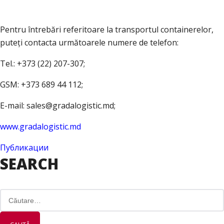
Pentru întrebări referitoare la transportul containerelor,
puteți contacta următoarele numere de telefon:
Tel.: +373 (22) 207-307;
GSM: +373 689 44 112;
E-mail: sales@gradalogistic.md;
www.gradalogistic.md
Публикации
SEARCH
Caută
după: