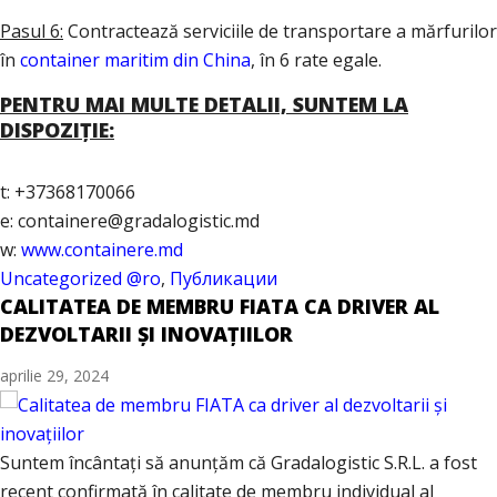
Pasul 6:
Contractează serviciile de transportare a mărfurilor
în
container maritim din China
, în 6 rate egale.
PENTRU MAI MULTE DETALII, SUNTEM LA
DISPOZIȚIE:
t: +37368170066
e: containere@gradalogistic.md
w:
www.containere.md
Uncategorized @ro
,
Публикации
CALITATEA DE MEMBRU FIATA CA DRIVER AL
DEZVOLTARII ȘI INOVAȚIILOR
aprilie 29, 2024
Suntem încântați să anunțăm că Gradalogistic S.R.L. a fost
recent confirmată în calitate de membru individual al