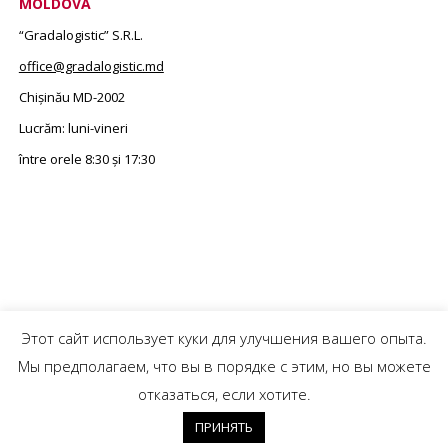
MOLDOVA
“Gradalogistic” S.R.L.
office@gradalogistic.md
Chișinău MD-2002
Lucrăm: luni-vineri
între orele 8:30 și 17:30
Этот сайт использует куки для улучшения вашего опыта.
Мы предполагаем, что вы в порядке с этим, но вы можете
© 2024 Gradalogistic IM Gradalogistic Group SRL All Rights Reserved. Terms and
отказаться, если хотите.
Conditions & Privacy Policy.
ПРИНЯТЬ