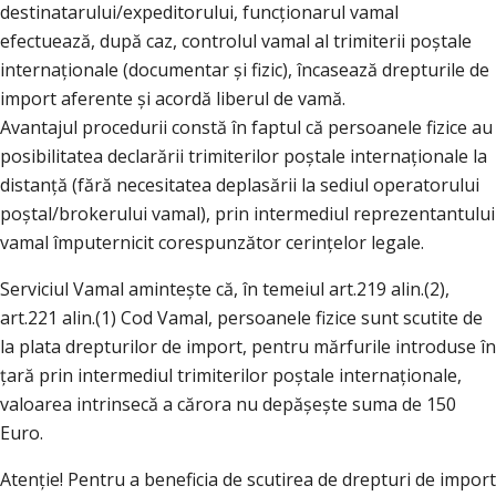
destinatarului/expeditorului, funcționarul vamal
efectuează, după caz, controlul vamal al trimiterii poștale
internaționale (documentar și fizic), încasează drepturile de
import aferente și acordă liberul de vamă.
Avantajul procedurii constă în faptul că persoanele fizice au
posibilitatea declarării trimiterilor poștale internaționale la
distanță (fără necesitatea deplasării la sediul operatorului
poștal/brokerului vamal), prin intermediul reprezentantului
vamal împuternicit corespunzător cerințelor legale.
Serviciul Vamal amintește că, în temeiul art.219 alin.(2),
art.221 alin.(1) Cod Vamal, persoanele fizice sunt scutite de
la plata drepturilor de import, pentru mărfurile introduse în
țară prin intermediul trimiterilor poștale internaționale,
valoarea intrinsecă a cărora nu depășește suma de 150
Euro.
Atenție! Pentru a beneficia de scutirea de drepturi de import