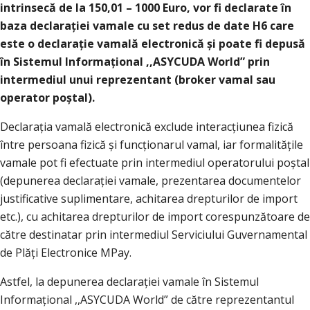
intrinsecă de la 150,01 – 1000 Euro, vor fi declarate în
baza declarației vamale cu set redus de date H6 care
este o declarație vamală electronică și poate fi depusă
în Sistemul Informațional ,,ASYCUDA World” prin
intermediul unui reprezentant (broker vamal sau
operator poștal).
Declarația vamală electronică exclude interacțiunea fizică
între persoana fizică și funcționarul vamal, iar formalitățile
vamale pot fi efectuate prin intermediul operatorului poștal
(depunerea declarației vamale, prezentarea documentelor
justificative suplimentare, achitarea drepturilor de import
etc.), cu achitarea drepturilor de import corespunzătoare de
către destinatar prin intermediul Serviciului Guvernamental
de Plăți Electronice MPay.
Astfel, la depunerea declarației vamale în Sistemul
Informațional ,,ASYCUDA World” de către reprezentantul