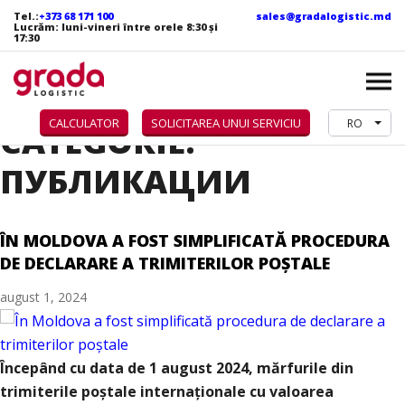
Tel.:
+373 68 171 100
sales@gradalogistic.md
Lucrăm: luni-vineri între orele 8:30 și
17:30
CALCULATOR
SOLICITAREA UNUI SERVICIU
RO
CATEGORIE:
ПУБЛИКАЦИИ
ÎN MOLDOVA A FOST SIMPLIFICATĂ PROCEDURA
DE DECLARARE A TRIMITERILOR POȘTALE
august 1, 2024
Începând cu data de 1 august 2024, mărfurile din
trimiterile poștale internaționale cu valoarea